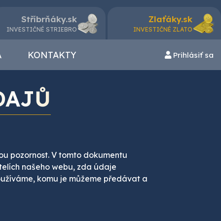
Stříbrňáky.sk
Zlaťáky.sk
INVESTIČNÉ STRIEBRO
INVESTIČNÉ ZLATO
A
KONTAKTY
Prihlásiť sa
DAJŮ
kou pozornost. V tomto dokumentu
telích našeho webu, zda údaje
používáme, komu je můžeme předávat a