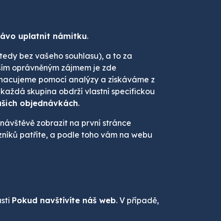
ávo uplatnit námitku
.
tedy bez vašeho souhlasu), a to za
ším oprávněným zájmem je zde
ohacujeme pomocí analýzy a získáváme z
 každá skupina obdrží vlastní specifickou
ašich objednávkách
.
návštěvě zobrazit na první stránce
azníků patříte, a podle toho vám na webu
ásti
Pokud navštívíte náš web
. V případě,