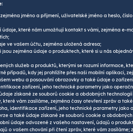
e:
í zejména jméno a příjmení, uživatelské jméno a heslo, čí
ní údaje, které nám umožňují kontakt s vámi, zejména e-mai
tích;
daje ve vašem účtu, zejména uložená adresa;
 jsou zejména údaje o produktech, které si u nás objednáv
ných služeb a produktů, kterými se rozumí informace, kte
případů, kdy jej prohlížíte přes naši mobilní aplikaci, ze
šem webu a posouvání obrazovky a také údaje o zařízení, z
ntifikace zařízení, jeho technické parametry jako operační
 údaje získané ze souborů cookie a obdobných technologií p
, které vám zasíláme, zejména časy otevření zpráv a také 
ha, identifikace zařízení, jeho technické parametry jako o
verze a také údaje získané ze souborů cookie a obdobných 
obní údaje odvozené z vašeho nastavení, údajů o produkt
jů o vašem chování při čtení zpráv, které vám zasíláme;