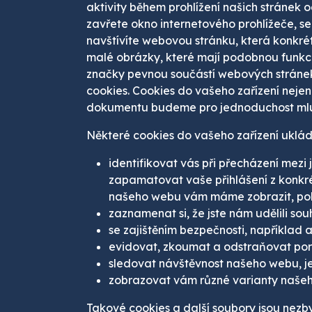
aktivity během prohlížení našich stránek o
zavřete okno internetového prohlížeče, se
navštívíte webovou stránku, která konkré
malé obrázky, které mají podobnou funkci
značky pevnou součástí webových stránek
cookies. Cookies do vašeho zařízení nejen
dokumentu budeme pro jednoduchost mluv
Některé cookies do vašeho zařízení uklá
identifikovat vás při přecházení mez
zapamatovat vaše přihlášení z konkrét
našeho webu vám máme zobrazit, poku
zaznamenat si, že jste nám udělili so
se zajištěním bezpečnosti, například
evidovat, zkoumat a odstraňovat por
sledovat návštěvnost našeho webu, jeh
zobrazovat vám různé varianty našeh
Takové cookies a další soubory jsou nezb