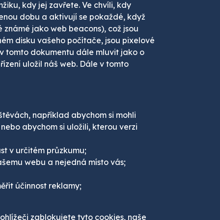
ku, kdy jej zavřete. Ve chvíli, kdy
venou dobu a aktivují se pokaždé, když
ké známé jako web beacons), což jsou
ném disku vašeho počítače, jsou pixelové
v tomto dokumentu dále mluvit jako o
ízení uložil náš web. Dále v tomto
štěvách, například abychom si mohli
ebo abychom si uložili, kterou verzi
ast v určitém průzkumu;
našemu webu a nejedná místo vás;
ěřit účinnost reklamy;
hlížeči zablokujete tyto cookies, naše