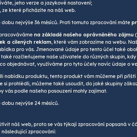
žíváte, jeho verze a jazykové nastavení;
ze které přicházíte na náš web.
o dobu nejvýše 36 měsíců. Proti tomuto zpracování máte
pr
zpracováváme
na základě našeho oprávněného zájmu
(
k a cílených reklam
, které vám zobrazíme na webu. Na
abídka pro vás. Jmenované údaje pro tento účel také ob
ů také rozčleňujeme naše uživatele do různých skupin, kdy
co objednávat, využíváme pro tyto účely navíc údaje o
v
li nabídku produktu, tento produkt vám můžeme při příští 
e si prohlédli, můžeme také usoudit, do jaké skupiny zák
 by vás podle našeho posouzení mohly zajímat.
 dobu nejvýše 24 měsíců.
štívit náš web, proto se vás týkají zpracování popsaná v č
 následující zpracování: