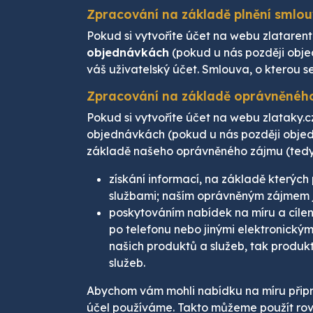
Zpracování na základě plnění smlo
Pokud si vytvoříte účet na webu zlatare
objednávkách
(pokud u nás později obje
váš uživatelský účet. Smlouva, o kterou s
Zpracování na základě oprávněnéh
Pokud si vytvoříte účet na webu zlataky
objednávkách (pokud u nás později obje
základě našeho oprávněného zájmu (tedy 
získání informací, na základě kterých
službami; naším oprávněným zájmem je
poskytováním nabídek na míru a cíl
po telefonu nebo jinými elektronický
našich produktů a služeb, tak produk
služeb.
Abychom vám mohli nabídku na míru připr
účel používáme. Takto můžeme použít rovně