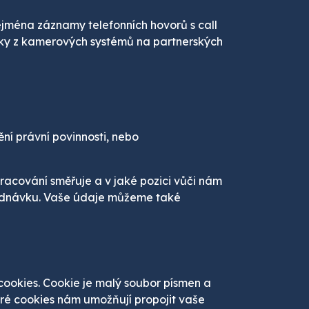
zejména záznamy telefonních hovorů s call
rávky z kamerových systémů na partnerských
í právní povinnosti, nebo
racování směřuje a v jaké pozici vůči nám
bjednávku. Vaše údaje můžeme také
cookies. Cookie je malý soubor písmen a
ré cookies nám umožňují propojit vaše