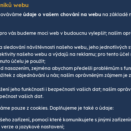
vníků webu
racováváme
údaje o vašem chování na webu
na základě 
ch pro vás budeme moci web v budoucnu vylepšit; naším o
na sledování návštěvnosti našeho webu, jeho jednotlivých 
ktivity našeho webu a výdajů na reklamu; pro tento úče
uto účelu je použít;
řed nasazením, zejména abychom předešli problémům s fun
zážitek z objednávání u nás; naším oprávněným zájmem je
žení jeho funkčnosti i bezpečnosti vašich dat; naším op
pečnost vašich dat.
me pouze z cookies. Doplňujeme je také o údaje:
ho zařízení, pomocí které komunikujete s jinými zařízeními 
 verze a jazykové nastavení;