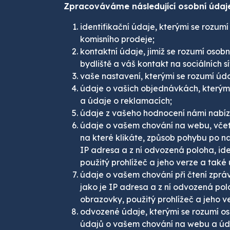
Zpracováváme následující osobní údaj
identifikační údaje, kterými se rozum
komisního prodeje;
kontaktní údaje, jimiž se rozumí osob
bydliště a váš kontakt na sociálních sí
vaše nastavení, kterými se rozumí ú
údaje o vašich objednávkách, kterými
a údaje o reklamacích;
údaje z vašeho hodnocení námi nabíze
údaje o vašem chování na webu, včetně 
na které klikáte, způsob pohybu po na
IP adresa a z ní odvozená poloha, ide
použitý prohlížeč a jeho verze a také
údaje o vašem chování při čtení zpráv
jako je IP adresa a z ní odvozená polo
obrazovky, použitý prohlížeč a jeho 
odvozené údaje, kterými se rozumí os
údajů o vašem chování na webu a úda