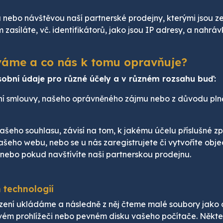
tra nebo návštěvou naší partnerské prodejny, kterými jsou 
m zasíláte, vč. identifikátorů, jako jsou IP adresy, a nah
váme a co nás k tomu opravňuje?
obní údaje pro různé účely a v různém rozsahu buď:
ní smlouvy, našeho oprávněného zájmu nebo z důvodu plněn
ho souhlasu, závisí na tom, k jakému účelu příslušné zp
našeho webu, nebo se u nás zaregistrujete či vytvoříte o
nebo pokud navštívíte naši partnerskou prodejnu.
 technologií
zení ukládáme a následně z něj čteme malé soubory jako 
vém prohlížeči nebo pevném disku vašeho počítače. Někte