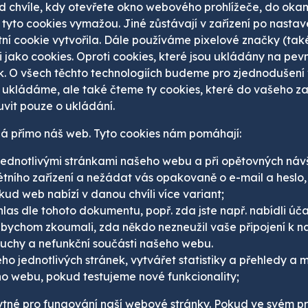
d chvíle, kdy otevřete okno webového prohlížeče, do okamži
 tyto cookies vymažou. Jiné zůstávají v zařízení po nasta
tní cookie vytvořila. Dále používáme pixelové značky (ta
 jako cookies. Oproti cookies, které jsou ukládány na pev
. O všech těchto technologiích budeme pro zjednodušení 
 ukládáme, ale také čteme ty cookies, které do vašeho zař
it pouze o ukládání.
dá přímo náš web. Tyto cookies nám pomáhají:
i jednotlivými stránkami našeho webu a při opětovných náv
ního zařízení a nežádat vás opakovaně o e-mail a heslo, n
d web nabízí v danou chvíli více variant;
uhlas dle tohoto dokumentu, popř. zda jste např. nabídli úč
 abychom zkoumali, zda někdo nezneužil vaše připojení k 
uchy a nefunkční součásti našeho webu.
o jednotlivých stránek, vytvářet statistiky a přehledy a m
o webu, pokud testujeme nové funkcionality;
ytné pro fungování naší webové stránky. Pokud ve svém pro