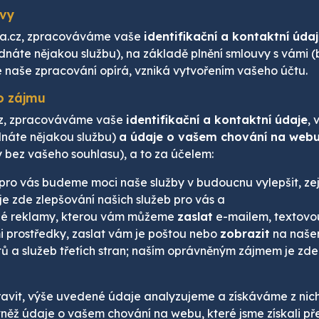
uvy
nta.cz, zpracováváme vaše
identifikační a kontaktní úda
dnáte nějakou službu), na základě plnění smlouvy s vámi 
e naše zpracování opírá, vzniká vytvořením vašeho účtu.
o zájmu
.cz, zpracováváme vaše
identifikační a kontaktní údaje
, 
dnáte nějakou službu)
a údaje o vašem chování na webu 
bez vašeho souhlasu), a to za účelem:
 pro vás budeme moci naše služby v budoucnu vylepšit, zej
 zde zlepšování našich služeb pro vás a
ené reklamy, kterou vám můžeme
zaslat
e-mailem, textovou 
mi prostředky, zaslat vám je poštou nebo
zobrazit
na našem
tů a služeb třetích stran; naším oprávněným zájmem je zd
avit, výše uvedené údaje analyzujeme a získáváme z nich
ž údaje o vašem chování na webu, které jsme získali před 