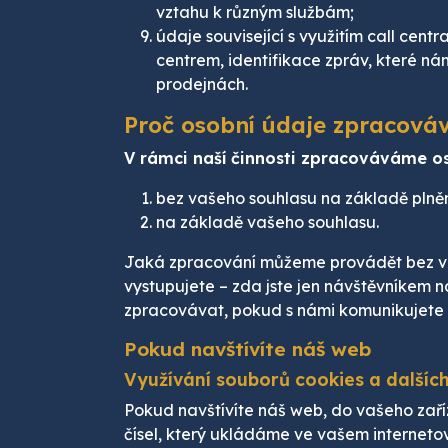
vztahu k různým službám;
údaje související s využitím call cen
centrem, identifikace zpráv, které ná
prodejnách.
Proč osobní údaje zpracová
V rámci naší činnosti zpracováváme os
bez vašeho souhlasu na základě plně
na základě vašeho souhlasu.
Jaká zpracování můžeme provádět bez vaše
vystupujete – zda jste jen návštěvníkem 
zpracovávat, pokud s námi komunikujete 
Pokud navštívíte náš web
Využívání souborů cookies a dalších
Pokud navštívíte náš web, do vašeho zaří
čísel, který ukládáme ve vašem interneto