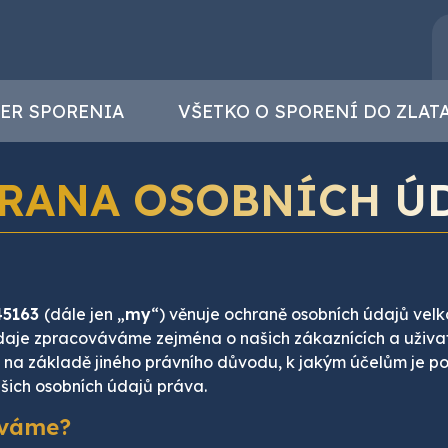
ER SPORENIA
VŠETKO O SPORENÍ DO ZLAT
RANA OSOBNÍCH Ú
345163
(dále jen „
my
“) věnuje ochraně osobních údajů vel
údaje zpracováváme zejména o našich zákaznících a uživa
na základě jiného právního důvodu, k jakým účelům je 
ašich osobních údajů práva.
áváme?