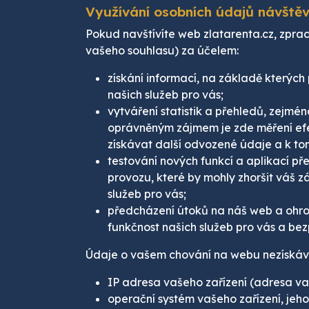
Využívání osobních údajů návště
Pokud navštívíte web zlatarenta.cz, zp
vašeho souhlasu) za účelem:
získání informací, na základě který
našich služeb pro vás;
vytváření statistik a přehledů, zejmé
oprávněným zájmem je zde měření efe
získávat další odvozené údaje a k tom
testování nových funkcí a aplikací p
provozu, které by mohly zhoršit váš 
služeb pro vás;
předcházení útoků na náš web a ohro
funkčnost našich služeb pro vás a bez
Údaje o vašem chování na webu nezískává
IP adresa vašeho zařízení (adresa vaše
operační systém vašeho zařízení, jeho