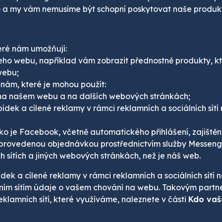
a my vám nemusíme být schopní poskytovat naše produkty
eré nám umožňují:
o webu, například vám zobrazit přednostně produkty, které
webu;
anám, které je mohou použít:
na našem webu a na dalších webových stránkách;
dek a cílené reklamy v rámci reklamních a sociálních sítí
ako je Facebook, včetně automatického přihlášení, zajištění 
h s provedenou objednávkou prostřednictvím služby Messen
h sítích a jiných webových stránkách, než je náš web.
k a cílené reklamy v rámci reklamních a sociálních sítí n
ním sítím údaje o vašem chování na webu. Takovým par
eklamních sítí, které využíváme, naleznete v části
Kdo vaš