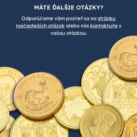
MÁTE ĎALŠIE OTÁZKY?
Odporúčame vám pozrieť sa na
stránku
najčastejších otázok
alebo nás
kontaktujte
s
vašou otázkou.