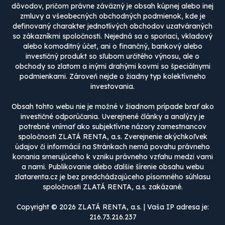
dôvodov, pričom právne záväzný je obsah kúpnej alebo inej
zmluvy a všeobecných obchodných podmienok, kde je
definovaný charakter jednotlivých obchodov uzatváraných
so zákazníkmi spoločnosti. Nejedná sa o sporiaci, vkladový
alebo komoditný účet, ani o finančný, bankový alebo
investičný produkt so sľubom určitého výnosu, ale o
obchody so zlatom a inými drahými kovmi so špeciálnymi
podmienkami. Zároveň nejde o žiadny typ kolektívneho
investovania.
Obsah tohto webu nie je možné v žiadnom prípade brať ako
investičné odporúčania. Uverejnené články a analýzy je
potrebné vnímať ako subjektívne názory zamestnancov
spoločnosti ZLATÁ RENTA, a.s. Zverejnenie akýchkoľvek
údajov či informácií na Stránkach nemá povahu právneho
konania smerujúceho k vzniku právneho vzťahu medzi vami
a nami. Publikovanie alebo ďalšie šírenie obsahu webu
zlatarenta.cz je bez predchádzajúceho písomného súhlasu
spoločnosti ZLATÁ RENTA, a.s. zakázané.
Copyright © 2026 ZLATÁ RENTA, a.s. | Vaša IP adresa je:
216.73.216.237