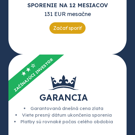
SPORENIE NA 12 MESIACOV
131 EUR mesačne
Začať sporiť
ZAČÍNAJÚCI INVESTOR
★★☆
GARANCIA
Garantovaná dnešná cena zlata
Viete presný dátum ukončenia sporenia
Platby sú rovnaké počas celého obdobia