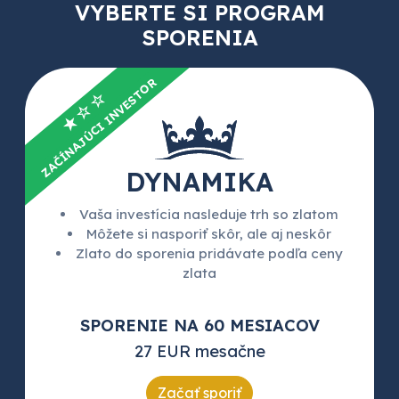
VYBERTE SI PROGRAM
SPORENIA
ZAČÍNAJÚCI INVESTOR
★☆☆
DYNAMIKA
Vaša investícia nasleduje trh so zlatom
Môžete si nasporiť skôr, ale aj neskôr
Zlato do sporenia pridávate podľa ceny
zlata
SPORENIE NA 60 MESIACOV
27 EUR mesačne
Začať sporiť