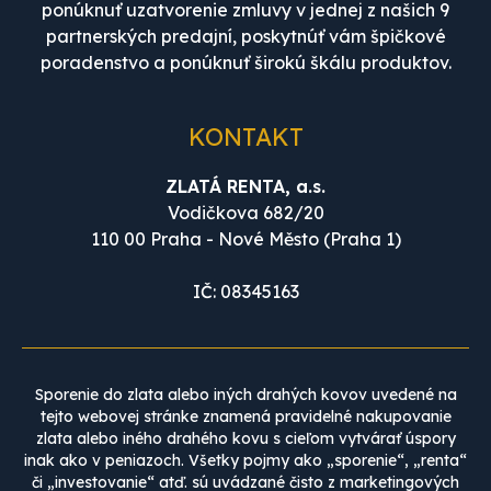
ponúknuť uzatvorenie zmluvy v jednej z našich 9
partnerských predajní, poskytnúť vám špičkové
poradenstvo a ponúknuť širokú škálu produktov.
KONTAKT
ZLATÁ RENTA, a.s.
Vodičkova 682/20
110 00 Praha - Nové Město (Praha 1)
IČ: 08345163
Sporenie do zlata alebo iných drahých kovov uvedené na
tejto webovej stránke znamená pravidelné nakupovanie
zlata alebo iného drahého kovu s cieľom vytvárať úspory
inak ako v peniazoch. Všetky pojmy ako „sporenie“, „renta“
či „investovanie“ atď. sú uvádzané čisto z marketingových