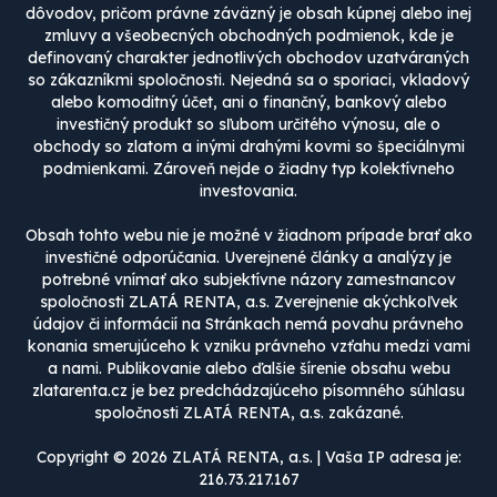
dôvodov, pričom právne záväzný je obsah kúpnej alebo inej
zmluvy a všeobecných obchodných podmienok, kde je
definovaný charakter jednotlivých obchodov uzatváraných
so zákazníkmi spoločnosti. Nejedná sa o sporiaci, vkladový
alebo komoditný účet, ani o finančný, bankový alebo
investičný produkt so sľubom určitého výnosu, ale o
obchody so zlatom a inými drahými kovmi so špeciálnymi
podmienkami. Zároveň nejde o žiadny typ kolektívneho
investovania.
Obsah tohto webu nie je možné v žiadnom prípade brať ako
investičné odporúčania. Uverejnené články a analýzy je
potrebné vnímať ako subjektívne názory zamestnancov
spoločnosti ZLATÁ RENTA, a.s. Zverejnenie akýchkoľvek
údajov či informácií na Stránkach nemá povahu právneho
konania smerujúceho k vzniku právneho vzťahu medzi vami
a nami. Publikovanie alebo ďalšie šírenie obsahu webu
zlatarenta.cz je bez predchádzajúceho písomného súhlasu
spoločnosti ZLATÁ RENTA, a.s. zakázané.
Copyright © 2026 ZLATÁ RENTA, a.s. | Vaša IP adresa je:
216.73.217.167