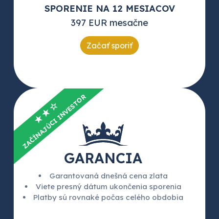
SPORENIE NA 12 MESIACOV
397 EUR mesačne
Začať sporiť
ZAČÍNAJÚCI INVESTOR
★★☆
GARANCIA
Garantovaná dnešná cena zlata
Viete presný dátum ukončenia sporenia
Platby sú rovnaké počas celého obdobia