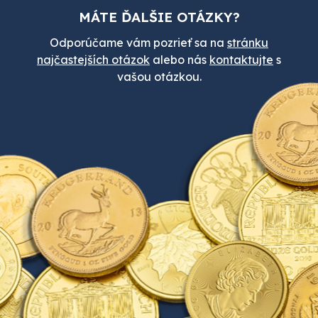
MÁTE ĎALŠIE OTÁZKY?
Odporúčame vám pozrieť sa na
stránku
najčastejších otázok
alebo nás
kontaktujte
s
vašou otázkou.