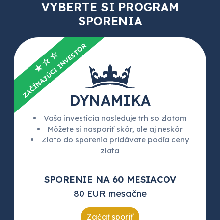
VYBERTE SI PROGRAM
SPORENIA
ZAČÍNAJÚCI INVESTOR
★☆☆
DYNAMIKA
Vaša investícia nasleduje trh so zlatom
Môžete si nasporiť skôr, ale aj neskôr
Zlato do sporenia pridávate podľa ceny
zlata
SPORENIE NA 60 MESIACOV
80 EUR mesačne
Začať sporiť