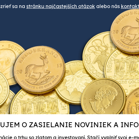
rieť sa na
stránku najčastejších otázok
alebo nás
kontakt
UJEM O ZASIELANIE NOVINIEK A INF
ie o trhu so zlatom a investovaní. Stačí vyplniť svoj e-m