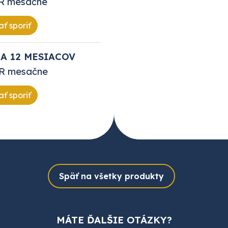
R mesačne
ť sporiť
A 12 MESIACOV
R mesačne
ť sporiť
Späť na všetky produkty
MÁTE ĎALŠIE OTÁZKY?