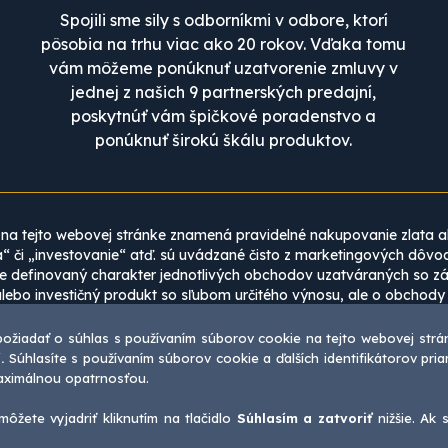
Spojili sme sily s odborníkmi v odbore, ktorí
pôsobia na trhu viac ako 20 rokov. Vďaka tomu
vám môžeme ponúknuť uzatvorenie zmluvy v
jednej z našich 9 partnerských predajní,
poskytnúť vám špičkové poradenstvo a
ponúknuť širokú škálu produktov.
na tejto webovej stránke znamená pravidelné nakupovanie zlata a
“ či „investovanie“ atď. sú uvádzané čisto z marketingových dôvo
definovaný charakter jednotlivých obchodov uzatváraných so záka
alebo investičný produkt so sľubom určitého výnosu, ale o obchody
odmienkami. Zároveň nejde o žiadny typ kolektívneho investovani
požiadať o súhlas s používaním súborov cookie na tejto webovej strán
rať ako investičné odporúčania. Uverejnené články a analýzy je p
.
Súhlasíte s používaním súborov cookie a ďalších identifikátorov pr
vek údajov či informácií na Stránkach nemá povahu právneho kona
maximálnou opatrnosťou.
obsahu webu zlatarenta.cz je bez predchádzajúceho písomného súhl
ôžete vyjadriť kliknutím na tlačidlo
Súhlasím a zatvoriť
nižšie. Ak 
pyright © 2026 ZLATÁ RENTA, a.s. | Vaša IP adresa je: 216.73.217.