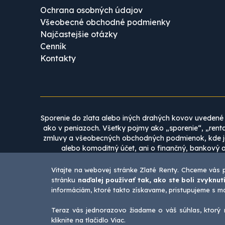
Ochrana osobných údajov
Všeobecné obchodné podmienky
Najčastejšie otázky
Cenník
Kontakty
Sporenie do zlata alebo iných drahých kovov uvedené 
ako v peniazoch. Všetky pojmy ako „sporenie“, „renta
zmluvy a všeobecných obchodných podmienok, kde je 
alebo komoditný účet, ani o finančný, bankový 
p
Vitajte na webovej stránke Zlaté Renty. Chceme vás 
Obsah tohto webu nie je možné v žiadnom prípade b
stránku
naďalej používať tak, ako ste boli zvyknutí
spoločnosti ZLATÁ RENTA, a.s. Zverejnenie akýchkoľ
informáciám, ktoré takto získavame, pristupujeme s 
a nami. Publikovanie alebo ďalšie šírenie 
Teraz vás jednorazovo žiadame o váš súhlas, ktorý m
Co
kliknite na tlačidlo Viac.