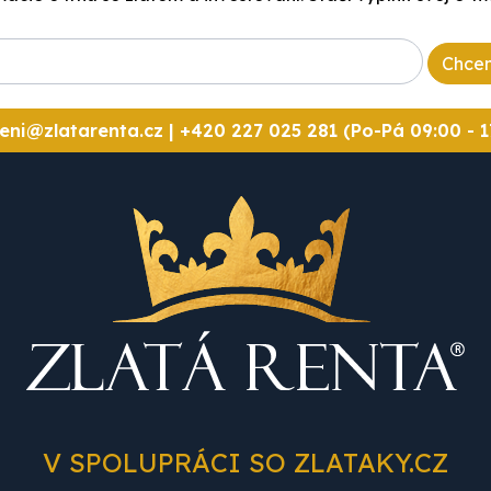
Chcem
eni@zlatarenta.cz
|
+420 227 025 281 (Po-Pá 09:00 - 1
V SPOLUPRÁCI SO ZLATAKY.CZ