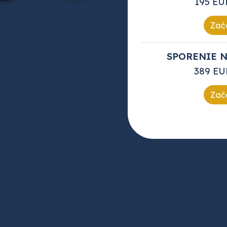
195 EU
Zača
SPORENIE N
389 EU
Zača