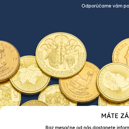
Odporúčame vám poz
MÁTE ZÁ
Raz mesačne od nás dostanete informác