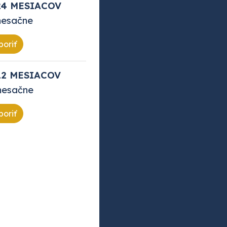
24 MESIACOV
mesačne
poriť
12 MESIACOV
mesačne
poriť