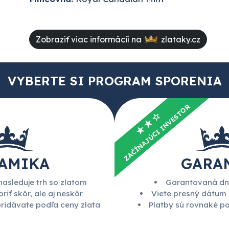
Zobraziť viac informácií na
zlataky.cz
VYBERTE SI PROGRAM SPORENIA
ZAČÍNAJÚCI INVESTOR
★★☆
AMIKA
GARA
nasleduje trh so zlatom
Garantovaná dn
riť skôr, ale aj neskôr
Viete presný dátum
pridávate podľa ceny zlata
Platby sú rovnaké p