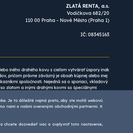
ZLATÁ RENTA, a.s.
Vodičkova 682/20
110 00 Praha - Nové Město (Praha 1)
IČ: 08345163
lebo iného drahého kovu s cieľom vytvárať úspory inak
dov, pričom právne záväzný je obsah kúpnej alebo inej
zníkmi spoločnosti. Nejedná sa o sporiaci, vkladový
 so zlatom a inými drahými kovmi so špeciálnymi
a.
ke. Je to dôležité najmä preto, aby ste mohli webovú
otrebné vnímať ako subjektívne názory zamestnancov
iamo nami a našimi overenými obchodnými partnermi. K
nia smerujúceho k vzniku právneho vzťahu medzi vami
asu spoločnosti ZLATÁ RENTA, a.s. zakázané.
sa chcete dozvedieť viac a ovplyvniť toto nastavenie,
120