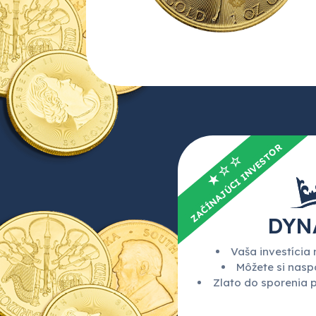
ZAČÍNAJÚCI INVESTOR
★☆☆
DYN
Vaša investícia 
Môžete si naspo
Zlato do sporenia 