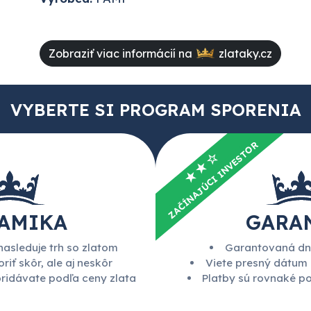
Zobraziť viac informácií na
zlataky.cz
VYBERTE SI PROGRAM SPORENIA
ZAČÍNAJÚCI INVESTOR
★★☆
AMIKA
GARA
nasleduje trh so zlatom
Garantovaná dn
riť skôr, ale aj neskôr
Viete presný dátum
pridávate podľa ceny zlata
Platby sú rovnaké p