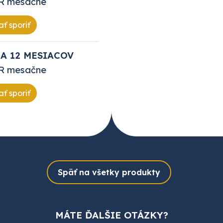
R mesačne
ť sporiť
A 12 MESIACOV
R mesačne
ť sporiť
Späť na všetky produkty
MÁTE ĎALŠIE OTÁZKY?