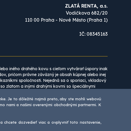
ZLATÁ RENTA, a.s.
Vodičkova 682/20
110 00 Praha - Nové Město (Praha 1)
IČ: 08345163
lebo iného drahého kovu s cieľom vytvárať úspory inak
dov, pričom právne záväzný je obsah kúpnej alebo inej
zníkmi spoločnosti. Nejedná sa o sporiaci, vkladový
 so zlatom a inými drahými kovmi so špeciálnymi
a.
ke. Je to dôležité najmä preto, aby ste mohli webovú
otrebné vnímať ako subjektívne názory zamestnancov
iamo nami a našimi overenými obchodnými partnermi. K
nia smerujúceho k vzniku právneho vzťahu medzi vami
asu spoločnosti ZLATÁ RENTA, a.s. zakázané.
sa chcete dozvedieť viac a ovplyvniť toto nastavenie,
121