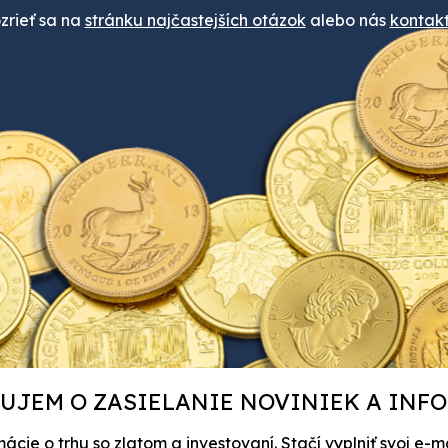
rieť sa na
stránku najčastejších otázok
alebo nás
kontakt
UJEM O ZASIELANIE NOVINIEK A INF
ie o trhu so zlatom a investovaní. Stačí vyplniť svoj e-m