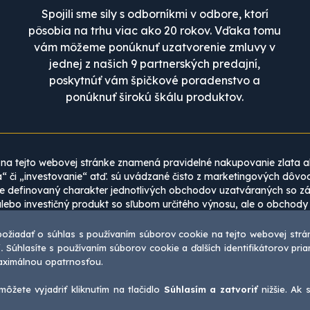
Spojili sme sily s odborníkmi v odbore, ktorí
pôsobia na trhu viac ako 20 rokov. Vďaka tomu
vám môžeme ponúknuť uzatvorenie zmluvy v
jednej z našich 9 partnerských predajní,
poskytnúť vám špičkové poradenstvo a
ponúknuť širokú škálu produktov.
na tejto webovej stránke znamená pravidelné nakupovanie zlata a
“ či „investovanie“ atď. sú uvádzané čisto z marketingových dôvo
definovaný charakter jednotlivých obchodov uzatváraných so záka
alebo investičný produkt so sľubom určitého výnosu, ale o obchody
odmienkami. Zároveň nejde o žiadny typ kolektívneho investovani
požiadať o súhlas s používaním súborov cookie na tejto webovej strán
rať ako investičné odporúčania. Uverejnené články a analýzy je p
.
Súhlasíte s používaním súborov cookie a ďalších identifikátorov pr
vek údajov či informácií na Stránkach nemá povahu právneho kona
maximálnou opatrnosťou.
obsahu webu zlatarenta.cz je bez predchádzajúceho písomného súhl
ôžete vyjadriť kliknutím na tlačidlo
Súhlasím a zatvoriť
nižšie. Ak 
pyright © 2026 ZLATÁ RENTA, a.s. | Vaša IP adresa je: 216.73.217.