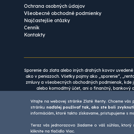
Ochrana osobných údajov
Všeobecné obchodné podmienky
Najčastejšie otázky
Cenník
Kontakty
Sporenie do zlata alebo iných drahých kovov uvedené 
ako v peniazoch. Všetky pojmy ako „sporenie“, „renta
zmluvy a všeobecných obchodných podmienok, kde je 
alebo komoditný účet, ani o finančný, bankový 
p
Vitajte na webovej stránke Zlaté Renty. Chceme vás 
Obsah tohto webu nie je možné v žiadnom prípade b
stránku
naďalej používať tak, ako ste boli zvyknutí
spoločnosti ZLATÁ RENTA, a.s. Zverejnenie akýchkoľ
informáciám, ktoré takto získavame, pristupujeme s 
a nami. Publikovanie alebo ďalšie šírenie 
Teraz vás jednorazovo žiadame o váš súhlas, ktorý m
Co
kliknite na tlačidlo Viac.