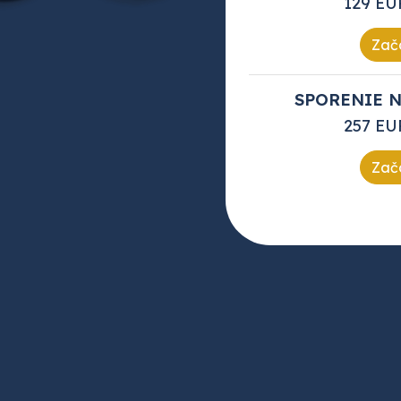
129 EU
Zača
SPORENIE N
257 EU
Zača