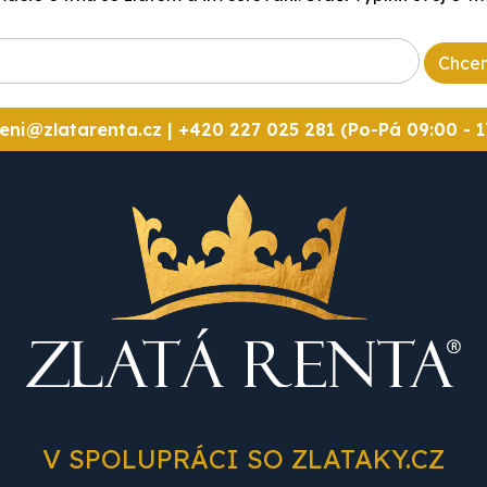
Chcem
eni@zlatarenta.cz
|
+420 227 025 281 (Po-Pá 09:00 - 1
V SPOLUPRÁCI SO ZLATAKY.CZ