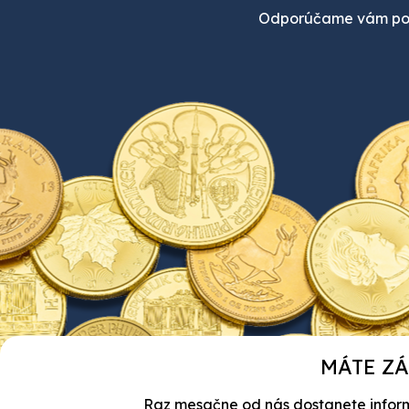
Odporúčame vám poz
MÁTE ZÁ
Raz mesačne od nás dostanete informác