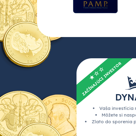
ZAČÍNAJÚCI INVESTOR
★☆☆
DYN
Vaša investícia 
Môžete si naspo
Zlato do sporenia 