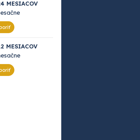
24 MESIACOV
mesačne
poriť
12 MESIACOV
mesačne
poriť