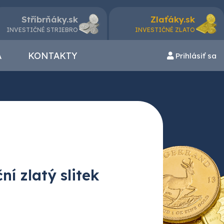
Stříbrňáky.sk
Zlaťáky.sk
INVESTIČNÉ STRIEBRO
INVESTIČNÉ ZLATO
A
KONTAKTY
Prihlásiť sa
í zlatý slitek