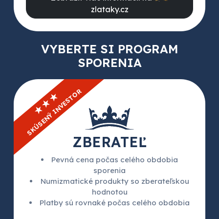
zlataky.cz
VYBERTE SI PROGRAM
SPORENIA
SKÚSENÝ INVESTOR
★★★
ZBERATEĽ
Pevná cena počas celého obdobia
sporenia
Numizmatické produkty so zberateľskou
hodnotou
Platby sú rovnaké počas celého obdobia