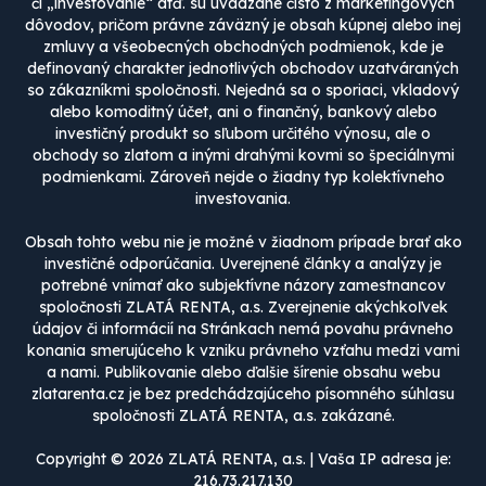
či „investovanie“ atď. sú uvádzané čisto z marketingových
dôvodov, pričom právne záväzný je obsah kúpnej alebo inej
zmluvy a všeobecných obchodných podmienok, kde je
definovaný charakter jednotlivých obchodov uzatváraných
so zákazníkmi spoločnosti. Nejedná sa o sporiaci, vkladový
alebo komoditný účet, ani o finančný, bankový alebo
investičný produkt so sľubom určitého výnosu, ale o
obchody so zlatom a inými drahými kovmi so špeciálnymi
podmienkami. Zároveň nejde o žiadny typ kolektívneho
investovania.
Obsah tohto webu nie je možné v žiadnom prípade brať ako
investičné odporúčania. Uverejnené články a analýzy je
potrebné vnímať ako subjektívne názory zamestnancov
spoločnosti ZLATÁ RENTA, a.s. Zverejnenie akýchkoľvek
údajov či informácií na Stránkach nemá povahu právneho
konania smerujúceho k vzniku právneho vzťahu medzi vami
a nami. Publikovanie alebo ďalšie šírenie obsahu webu
zlatarenta.cz je bez predchádzajúceho písomného súhlasu
spoločnosti ZLATÁ RENTA, a.s. zakázané.
Copyright © 2026 ZLATÁ RENTA, a.s. | Vaša IP adresa je:
216.73.217.130