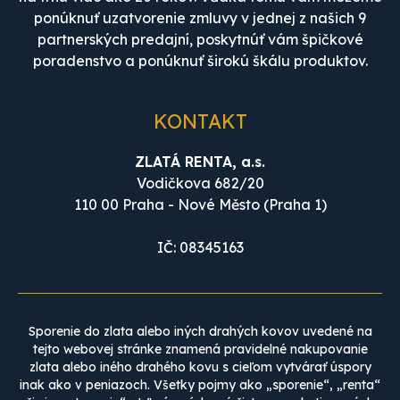
ponúknuť uzatvorenie zmluvy v jednej z našich 9
partnerských predajní, poskytnúť vám špičkové
poradenstvo a ponúknuť širokú škálu produktov.
KONTAKT
ZLATÁ RENTA, a.s.
Vodičkova 682/20
110 00 Praha - Nové Město (Praha 1)
IČ: 08345163
Sporenie do zlata alebo iných drahých kovov uvedené na
tejto webovej stránke znamená pravidelné nakupovanie
zlata alebo iného drahého kovu s cieľom vytvárať úspory
inak ako v peniazoch. Všetky pojmy ako „sporenie“, „renta“