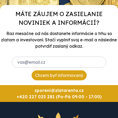
MÁTE ZÁUJEM O ZASIELANIE
NOVINIEK A INFORMÁCIÍ?
Raz mesačne od nás dostanete informácie o trhu so
zlatom a investovaní. Stačí vyplniť svoj e-mail a následne
potvrdiť zaslaný odkaz.
Chcem byť informovaný
sporeni@zlatarenta.cz
+420 227 025 281 (Po-Pá 09:00 - 17:00)