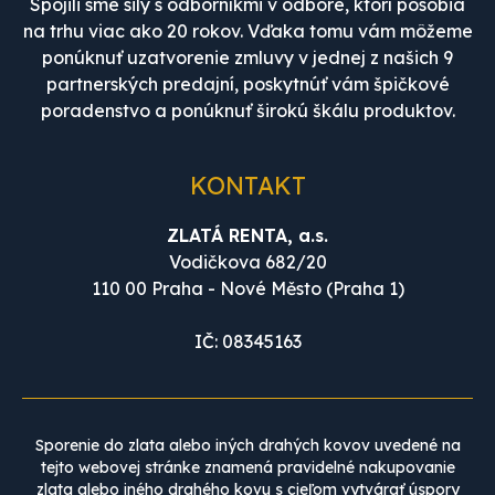
Spojili sme sily s odborníkmi v odbore, ktorí pôsobia
na trhu viac ako 20 rokov. Vďaka tomu vám môžeme
ponúknuť uzatvorenie zmluvy v jednej z našich 9
partnerských predajní, poskytnúť vám špičkové
poradenstvo a ponúknuť širokú škálu produktov.
KONTAKT
ZLATÁ RENTA, a.s.
Vodičkova 682/20
110 00 Praha - Nové Město (Praha 1)
IČ: 08345163
Sporenie do zlata alebo iných drahých kovov uvedené na
tejto webovej stránke znamená pravidelné nakupovanie
zlata alebo iného drahého kovu s cieľom vytvárať úspory