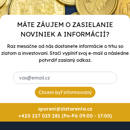
MÁTE ZÁUJEM O ZASIELANIE
NOVINIEK A INFORMÁCIÍ?
Raz mesačne od nás dostanete informácie o trhu so
zlatom a investovaní. Stačí vyplniť svoj e-mail a následne
potvrdiť zaslaný odkaz.
Chcem byť informovaný
sporeni@zlatarenta.cz
+420 227 025 281 (Po-Pá 09:00 - 17:00)