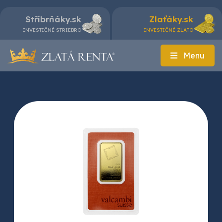
Stříbrňáky.sk
Zlaťáky.sk
INVESTIČNÉ STRIEBRO
INVESTIČNÉ ZLATO
Menu