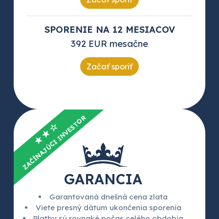
SPORENIE NA 12 MESIACOV
392 EUR mesačne
Začať sporiť
ZAČÍNAJÚCI INVESTOR
★★☆
GARANCIA
Garantovaná dnešná cena zlata
Viete presný dátum ukončenia sporenia
Platby sú rovnaké počas celého obdobia