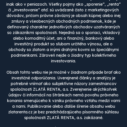
inak ako v peniazoch. Všetky pojmy ako „sporenie“, „renta“
či „investovanie“ atď. sú uvádzané čisto z marketingových
dôvodov, pričom právne záväzný je obsah kúpnej alebo inej
zmluvy a všeobecných obchodných podmienok, kde je
definovaný charakter jednotlivých obchodov uzatváraných
so zákazníkmi spoločnosti. Nejedná sa o sporiaci, vkladový
alebo komoditný účet, ani o finančný, bankový alebo
investičný produkt so sľubom určitého výnosu, ale o
obchody so zlatom a inými drahými kovmi so špeciálnymi
podmienkami. Zároveň nejde o žiadny typ kolektívneho
investovania.
Obsah tohto webu nie je možné v žiadnom prípade brať ako
investičné odporúčania. Uverejnené články a analýzy je
potrebné vnímať ako subjektívne názory zamestnancov
spoločnosti ZLATÁ RENTA, a.s. Zverejnenie akýchkoľvek
údajov či informácií na Stránkach nemá povahu právneho
konania smerujúceho k vzniku právneho vzťahu medzi vami
a nami. Publikovanie alebo ďalšie šírenie obsahu webu
zlatarenta.cz je bez predchádzajúceho písomného súhlasu
spoločnosti ZLATÁ RENTA, a.s. zakázané.