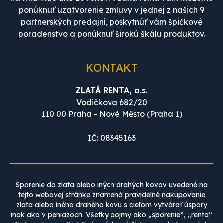
ponúknuť uzatvorenie zmluvy v jednej z našich 9
partnerských predajní, poskytnúť vám špičkové
poradenstvo a ponúknuť širokú škálu produktov.
KONTAKT
ZLATÁ RENTA, a.s.
Vodičkova 682/20
110 00 Praha - Nové Město (Praha 1)
IČ: 08345163
Sporenie do zlata alebo iných drahých kovov uvedené na
tejto webovej stránke znamená pravidelné nakupovanie
zlata alebo iného drahého kovu s cieľom vytvárať úspory
inak ako v peniazoch. Všetky pojmy ako „sporenie“, „renta“