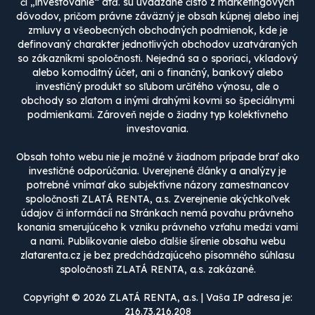
či „investovanie“ atď. sú uvádzané čisto z marketingových
dôvodov, pričom právne záväzný je obsah kúpnej alebo inej
zmluvy a všeobecných obchodných podmienok, kde je
definovaný charakter jednotlivých obchodov uzatváraných
so zákazníkmi spoločnosti. Nejedná sa o sporiaci, vkladový
alebo komoditný účet, ani o finančný, bankový alebo
investičný produkt so sľubom určitého výnosu, ale o
obchody so zlatom a inými drahými kovmi so špeciálnymi
podmienkami. Zároveň nejde o žiadny typ kolektívneho
investovania.
Obsah tohto webu nie je možné v žiadnom prípade brať ako
investičné odporúčania. Uverejnené články a analýzy je
potrebné vnímať ako subjektívne názory zamestnancov
spoločnosti ZLATÁ RENTA, a.s. Zverejnenie akýchkoľvek
údajov či informácií na Stránkach nemá povahu právneho
konania smerujúceho k vzniku právneho vzťahu medzi vami
a nami. Publikovanie alebo ďalšie šírenie obsahu webu
zlatarenta.cz je bez predchádzajúceho písomného súhlasu
spoločnosti ZLATÁ RENTA, a.s. zakázané.
Copyright © 2026 ZLATÁ RENTA, a.s. | Vaša IP adresa je:
216.73.216.208