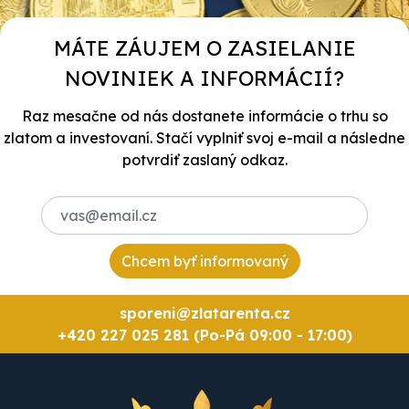
MÁTE ZÁUJEM O ZASIELANIE
NOVINIEK A INFORMÁCIÍ?
Raz mesačne od nás dostanete informácie o trhu so
zlatom a investovaní. Stačí vyplniť svoj e-mail a následne
potvrdiť zaslaný odkaz.
Chcem byť informovaný
sporeni@zlatarenta.cz
+420 227 025 281 (Po-Pá 09:00 - 17:00)