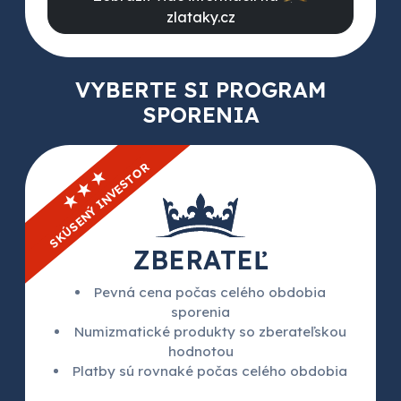
zlataky.cz
VYBERTE SI PROGRAM
SPORENIA
SKÚSENÝ INVESTOR
★★★
ZBERATEĽ
Pevná cena počas celého obdobia
sporenia
Numizmatické produkty so zberateľskou
hodnotou
Platby sú rovnaké počas celého obdobia