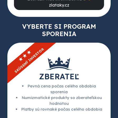
zlataky.cz
VYBERTE SI PROGRAM
SPORENIA
SKÚSENÝ INVESTOR
★★★
ZBERATEĽ
Pevná cena počas celého obdobia
sporenia
Numizmatické produkty so zberateľskou
hodnotou
Platby sú rovnaké počas celého obdobia