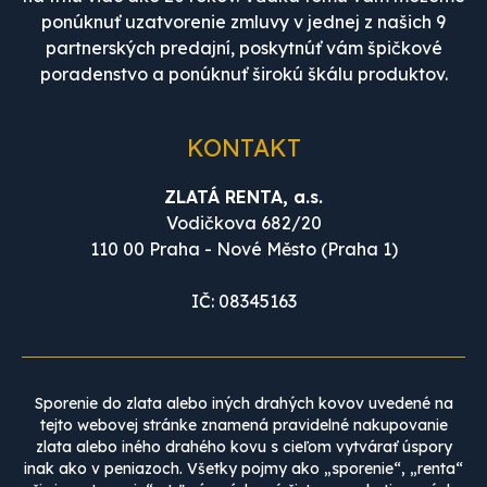
ponúknuť uzatvorenie zmluvy v jednej z našich 9
partnerských predajní, poskytnúť vám špičkové
poradenstvo a ponúknuť širokú škálu produktov.
KONTAKT
ZLATÁ RENTA, a.s.
Vodičkova 682/20
110 00 Praha - Nové Město (Praha 1)
IČ: 08345163
Sporenie do zlata alebo iných drahých kovov uvedené na
tejto webovej stránke znamená pravidelné nakupovanie
zlata alebo iného drahého kovu s cieľom vytvárať úspory
inak ako v peniazoch. Všetky pojmy ako „sporenie“, „renta“