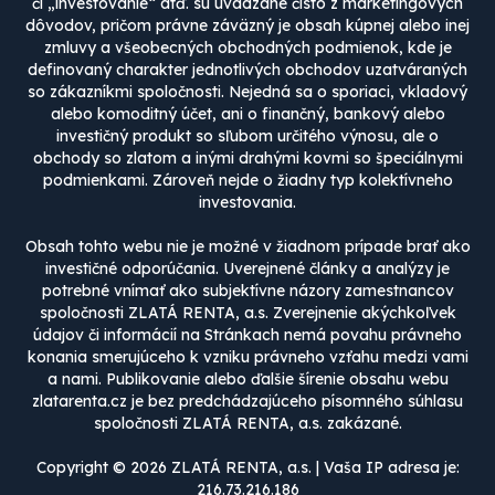
či „investovanie“ atď. sú uvádzané čisto z marketingových
dôvodov, pričom právne záväzný je obsah kúpnej alebo inej
zmluvy a všeobecných obchodných podmienok, kde je
definovaný charakter jednotlivých obchodov uzatváraných
so zákazníkmi spoločnosti. Nejedná sa o sporiaci, vkladový
alebo komoditný účet, ani o finančný, bankový alebo
investičný produkt so sľubom určitého výnosu, ale o
obchody so zlatom a inými drahými kovmi so špeciálnymi
podmienkami. Zároveň nejde o žiadny typ kolektívneho
investovania.
Obsah tohto webu nie je možné v žiadnom prípade brať ako
investičné odporúčania. Uverejnené články a analýzy je
potrebné vnímať ako subjektívne názory zamestnancov
spoločnosti ZLATÁ RENTA, a.s. Zverejnenie akýchkoľvek
údajov či informácií na Stránkach nemá povahu právneho
konania smerujúceho k vzniku právneho vzťahu medzi vami
a nami. Publikovanie alebo ďalšie šírenie obsahu webu
zlatarenta.cz je bez predchádzajúceho písomného súhlasu
spoločnosti ZLATÁ RENTA, a.s. zakázané.
Copyright © 2026 ZLATÁ RENTA, a.s. | Vaša IP adresa je:
216.73.216.186