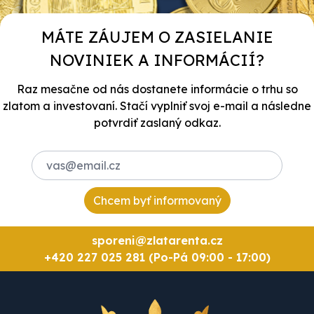
MÁTE ZÁUJEM O ZASIELANIE
NOVINIEK A INFORMÁCIÍ?
Raz mesačne od nás dostanete informácie o trhu so
zlatom a investovaní. Stačí vyplniť svoj e-mail a následne
potvrdiť zaslaný odkaz.
Chcem byť informovaný
sporeni@zlatarenta.cz
+420 227 025 281 (Po-Pá 09:00 - 17:00)